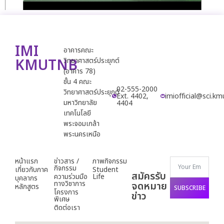
IMI
อาคารคณะ
KMUTNB
วิทยาศาสตร์ประยุกต์
(อาคาร 78)
ชั้น 4 คณะ
02-555-2000
วิทยาศาสตร์ประยุกต์
Ext. 4402,
imiofficial@sci.km
มหาวิทยาลัย
4404
เทคโนโลยี
พระจอมเกล้า
พระนครเหนือ
หน้าแรก
ข่าวสาร /
ภาพกิจกรรม
กิจกรรม
เกี่ยวกับภาค
Student
สมัครรับ
ความร่วมมือ
Life
บุคลากร
ทางวิชาการ
จดหมาย
หลักสูตร
SUBSCRIBE
โครงการ
ข่าว
พิเศษ
ติดต่อเรา